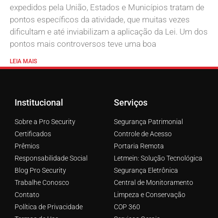
expedidos pela União, Estados e Municípios tratam de
pontos específicos da atividade, que muitas vezes
dificultam e até inviabilizam a aplicação da Lei. Um dos
pontos mais controversos teve uma boa
LEIA MAIS
Institucional
Serviços
Sobre a Pro Security
Segurança Patrimonial
Certificados
Controle de Acesso
Prêmios
Portaria Remota
Responsabilidade Social
Letmein: Solução Tecnológica
Blog Pro Security
Segurança Eletrônica
Trabalhe Conosco
Central de Monitoramento
Contato
Limpeza e Conservação
Política de Privacidade
COP 360