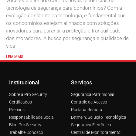
Você está alinhado com as novas tendências de
tecnologia de segurança para condomínios? Com a
evolução constante da tecnologia, é fundamental que
os condomínios estejam alinhados com soluções
inovadoras para garantir a proteção e tranquilidade
dos moradores. A busca por segurança e qualidade de
vida
LEIA MAIS
Institucional
Serviços
Sobre a Pro Security
Segurança Patrimonial
Certificados
Controle de Acesso
Prêmios
Portaria Remota
Responsabilidade Social
Letmein: Solução Tecnológica
Blog Pro Security
Segurança Eletrônica
Trabalhe Conosco
Central de Monitoramento