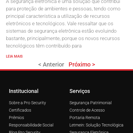
A segurança eletrônica é uma solução que contribui
para proteção de ambientes e pessoas, tendo como
principal característica a utilização de recursos
eletrônicos e tecnológicos. Vale ressaltar que os
sistemas de segurança eletrônica estão evoluindo
bastante, principalmente, porque os novos recursos
tecnológicos têm contribuído para
LEIA MAIS
< Anterior
Próximo >
Institucional
Serviços
Sobre a Pro Security
Segurança Patrimonial
Certificados
Controle de Acesso
Prêmios
Portaria Remota
Responsabilidade Social
Letmein: Solução Tecnológica
Blog Pro Security
Segurança Eletrônica