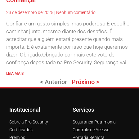
23 de dezembro de 2025
Nenhum comentário
Confiar é um gesto simples, mas poderoso.É escolher
caminhar junto, mesmo diante dos desafios. É
acreditar que alguém estará presente quando mais
importa. E é exatamente por isso que hoje queremos
dizer: Obrigado.Obrigado por mais este voto de
confiança depositado na Pro Security. Segurança vai
LEIA MAIS
< Anterior
Próximo >
Institucional
Serviços
Sobre a Pro Security
Segurança Patrimonial
Certificados
Controle de Acesso
Prêmios
Portaria Remota