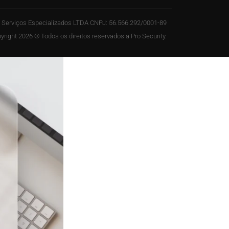
y Serviços Especializados LTDA CNPJ: 56.566.292/0001-89
yright 2026 © Todos os direitos reservados a Pro Security.