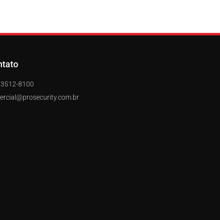
ntato
) 3512-8100
rcial@prosecurity.com.br