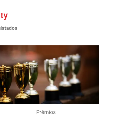
ty
uistados
Prêmios