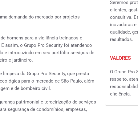
Seremos prot
clientes, ges
r uma demanda do mercado por projetos
consultiva. 
inovadoras e 
qualidade, ge
de homens para a vigilância treinados e
resultados.
… E assim, o Grupo Pro Security foi atendendo
o e introduzindo em seu portfólio serviços de
VALORES
ro e jardineiro.
O Grupo Pro S
e limpeza do Grupo Pro Security, que presta
respeito, ate
e ecológica para o mercado de São Paulo, além
responsabili
gem e de bombeiro civil.
eficiência.
urança patrimonial e terceirização de serviços
para segurança de condomínios, empresas,