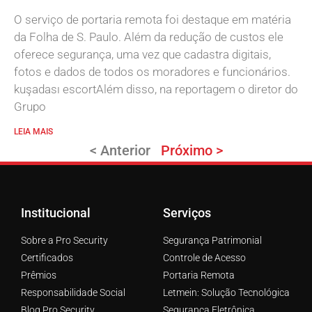
O serviço de portaria remota foi destaque em matéria
da Folha de S. Paulo. Além da redução de custos ele
oferece segurança, uma vez que cadastra digitais,
fotos e dados de todos os moradores e funcionários.
kuşadası escortAlém disso, na reportagem o diretor do
Grupo
LEIA MAIS
< Anterior
Próximo >
Institucional
Serviços
Sobre a Pro Security
Segurança Patrimonial
Certificados
Controle de Acesso
Prêmios
Portaria Remota
Responsabilidade Social
Letmein: Solução Tecnológica
Blog Pro Security
Segurança Eletrônica