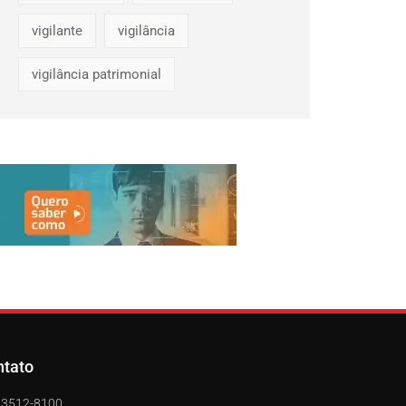
vigilante
vigilância
vigilância patrimonial
ntato
) 3512-8100