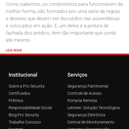
Como sabemos, os condomínios para funcionarem da
melhor forma, são formados por uma série de regras
e deveres que devem ser discutidos nas assembleias
e colocados em ação. E, um deles é a pintura de
fachada dos prédios, item tão importante que conta
até mesmo
LEIA MAIS
Institucional
Serviços
Sobre a Pro Security
Segurança Patrimonial
Certificados
Controle de Acesso
Prêmios
Portaria Remota
Responsabilidade Social
Letmein: Solução Tecnológica
Blog Pro Security
Segurança Eletrônica
Trabalhe Conosco
Central de Monitoramento