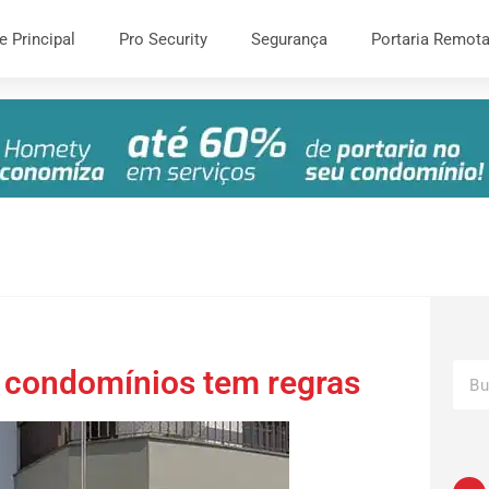
e Principal
Pro Security
Segurança
Portaria Remot
 condomínios tem regras