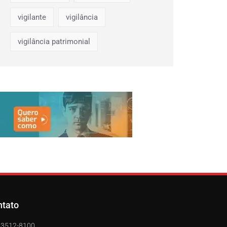
vigilante
vigilância
vigilância patrimonial
ntato
) 3512-8100