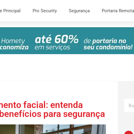
e Principal
Pro Security
Segurança
Portaria Remot
ento facial: entenda
benefícios para segurança