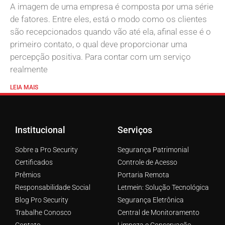
A imagem de uma empresa é composta por uma série
de fatores. Entre eles, está o modo como os clientes
são recepcionados quando vão até ela, afinal esse é o
primeiro contato, o qual deve proporcionar uma
percepção positiva. Para contar com um serviço
realmente
LEIA MAIS
Institucional
Serviços
Sobre a Pro Security
Segurança Patrimonial
Certificados
Controle de Acesso
Prêmios
Portaria Remota
Responsabilidade Social
Letmein: Solução Tecnológica
Blog Pro Security
Segurança Eletrônica
Trabalhe Conosco
Central de Monitoramento
Contato
Limpeza e Conservação