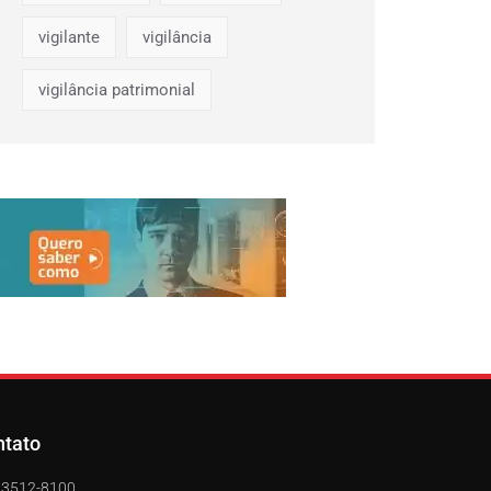
vigilante
vigilância
vigilância patrimonial
ntato
) 3512-8100