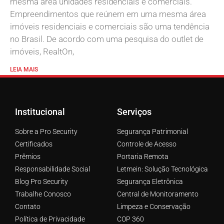
mesma área unidades residenciais e comerciais.
Empreendimentos que reúnem em uma mesma área
imóveis residenciais e comerciais são uma tendência
no Brasil. De acordo com uma pesquisa do outlet de
imóveis, RealtOn,
LEIA MAIS
Institucional
Serviços
Sobre a Pro Security
Segurança Patrimonial
Certificados
Controle de Acesso
Prêmios
Portaria Remota
Responsabilidade Social
Letmein: Solução Tecnológica
Blog Pro Security
Segurança Eletrônica
Trabalhe Conosco
Central de Monitoramento
Contato
Limpeza e Conservação
Política de Privacidade
COP 360