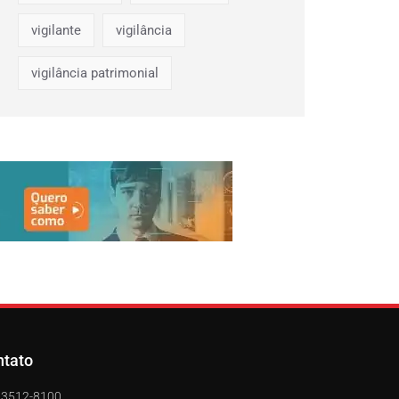
vigilante
vigilância
vigilância patrimonial
ntato
) 3512-8100