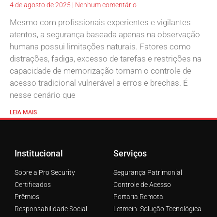
4 de agosto de 2025
Nenhum comentário
Mesmo com profissionais experientes e vigilantes
atentos, a segurança baseada apenas na observação
humana possui limitações naturais. Fatores como
distrações, fadiga, excesso de tarefas e restrições na
capacidade de memorização tornam o controle de
acesso tradicional vulnerável a erros e brechas. É
nesse cenário que
LEIA MAIS
Institucional
Serviços
Sobre a Pro Security
Segurança Patrimonial
Certificados
Controle de Acesso
Prêmios
Portaria Remota
Responsabilidade Social
Letmein: Solução Tecnológica