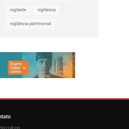
vigilante
vigilância
vigilância patrimonial
ntato
) 3512-8100