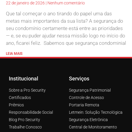
22 de janeiro de 2026
Nenhum comentário
Que tal começar o ano tirando do papel uma das
metas mais importantes da sua lista? A segurança do
seu condomínio certamente está entre as prioridades
— e, se eu puder ajudar nessa missão logo no início do
ano, ficarei feliz. Sabemos que segurança condominial
LEIA MAIS
Institucional
Serviços
Sobre a Pro Security
Segurança Patrimonial
Certificados
Controle de Acesso
Prêmios
Portaria Remota
Responsabilidade Social
Letmein: Solução Tecnológica
Blog Pro Security
Segurança Eletrônica
Trabalhe Conosco
Central de Monitoramento