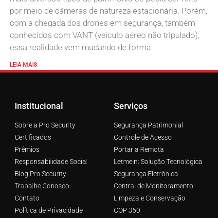
por meio de câmeras de natureza estacionária. Porém,
com a chegada dos drones em segurança, também
conhecidos com VANT (veículo aéreo não tripulado),
essa realidade vem mudando de forma
LEIA MAIS
Institucional
Serviços
Sobre a Pro Security
Segurança Patrimonial
Certificados
Controle de Acesso
Prêmios
Portaria Remota
Responsabilidade Social
Letmein: Solução Tecnológica
Blog Pro Security
Segurança Eletrônica
Trabalhe Conosco
Central de Monitoramento
Contato
Limpeza e Conservação
Política de Privacidade
COP 360