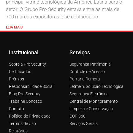
principal vitrine tecnológica da América Latina para o
setor. O Grupo Pro Security estava entre as mais de
700 marcas expositoras e se destacou ao
LEIA MAIS
Institucional
Serviços
Sobre a Pro Security
Segurança Patrimonial
Certificados
Controle de Acesso
Prêmios
Portaria Remota
Responsabilidade Social
Letmein: Solução Tecnológica
Blog Pro Security
Segurança Eletrônica
Trabalhe Conosco
Central de Monitoramento
Contato
Limpeza e Conservação
Política de Privacidade
COP 360
Termos de Uso
Serviços Gerais
Relatórios