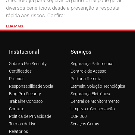
A tecnologia para segurança patrimonial pode gerar
diversos benefícios, desde a prevenção à resposta
rápida aos riscos. Confira:
LEIA MAIS
Institucional
Serviços
Sobre a Pro Security
Segurança Patrimonial
Certificados
Controle de Acesso
Prêmios
Portaria Remota
Responsabilidade Social
Letmein: Solução Tecnológica
Blog Pro Security
Segurança Eletrônica
Trabalhe Conosco
Central de Monitoramento
Contato
Limpeza e Conservação
Política de Privacidade
COP 360
Termos de Uso
Serviços Gerais
Relatórios