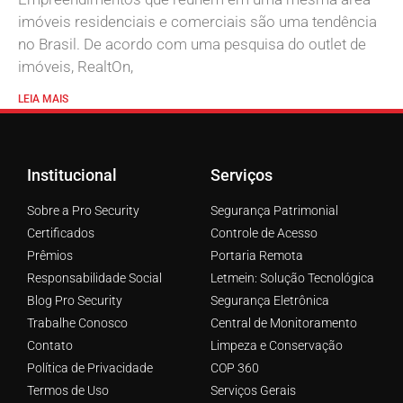
imóveis residenciais e comerciais são uma tendência
no Brasil. De acordo com uma pesquisa do outlet de
imóveis, RealtOn,
LEIA MAIS
Institucional
Serviços
Sobre a Pro Security
Segurança Patrimonial
Certificados
Controle de Acesso
Prêmios
Portaria Remota
Responsabilidade Social
Letmein: Solução Tecnológica
Blog Pro Security
Segurança Eletrônica
Trabalhe Conosco
Central de Monitoramento
Contato
Limpeza e Conservação
Política de Privacidade
COP 360
Termos de Uso
Serviços Gerais