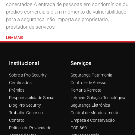
conectados A entrada de pessoas em condomínios ou
prédios comerciais é um momento de vulnerabilidade
para a segurança, não importa se proprietário,
prestador de serviços
LEIA MAIS
Institucional
Serviços
Sobre a Pro Security
Segurança Patrimonial
Certificados
Controle de Acesso
Prêmios
Portaria Remota
Responsabilidade Social
Letmein: Solução Tecnológica
Blog Pro Security
Segurança Eletrônica
Trabalhe Conosco
Central de Monitoramento
Contato
Limpeza e Conservação
Política de Privacidade
COP 360