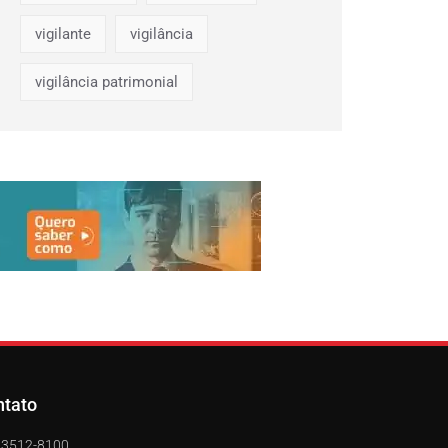
vigilante
vigilância
vigilância patrimonial
ntato
) 3512-8100