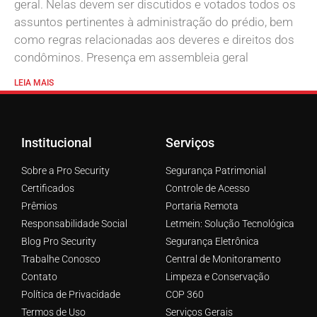
geral. Nelas devem ser discutidos e votados todos os
assuntos pertinentes à administração do prédio, bem
como regras relacionadas aos deveres e direitos dos
condôminos. Presença em assembleia geral
LEIA MAIS
Institucional
Serviços
Sobre a Pro Security
Segurança Patrimonial
Certificados
Controle de Acesso
Prêmios
Portaria Remota
Responsabilidade Social
Letmein: Solução Tecnológica
Blog Pro Security
Segurança Eletrônica
Trabalhe Conosco
Central de Monitoramento
Contato
Limpeza e Conservação
Política de Privacidade
COP 360
Termos de Uso
Serviços Gerais