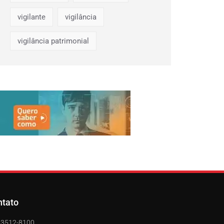
vigilante
vigilância
vigilância patrimonial
ntato
) 3512-8100