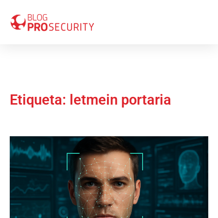
Etiqueta: letmein portaria