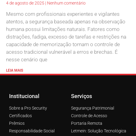
4 de agosto de 2025
Nenhum comentário
Mesmo com profissionais experientes e vigilantes
atentos, a segurança baseada apenas na observação
humana possui limitações naturais. Fatores como
distrações, fadiga, excesso de tarefas e restrições na
capacidade de memorização tornam o controle de
acesso tradicional vulnerável a erros e brechas. É
nesse cenário que
LEIA MAIS
Institucional
Serviços
Sobre a Pro Security
Segurança Patrimonial
Certificados
Controle de Acesso
Prêmios
Portaria Remota
Responsabilidade Social
Letmein: Solução Tecnológica