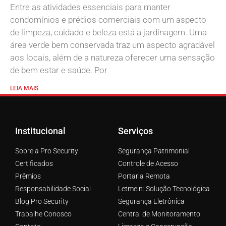
Entre as atividades essenciais para manter
condomínios e prédios comerciais com um aspecto
de limpeza, cuidado e beleza está a jardinagem. Uma
área verde bem conservada traz um aspecto agradável
aos locais, além de a natureza oferecer uma sensação
de bem estar e saúde. Por
LEIA MAIS
Institucional
Serviços
Sobre a Pro Security
Segurança Patrimonial
Certificados
Controle de Acesso
Prêmios
Portaria Remota
Responsabilidade Social
Letmein: Solução Tecnológica
Blog Pro Security
Segurança Eletrônica
Trabalhe Conosco
Central de Monitoramento