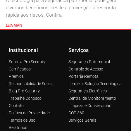
A tecnologia para segurança patrimonial pode gerar
diversos benefícios, desde a prevenção à resposta
rápida aos riscos. Confira:
LEIA MAIS
Institucional
Serviços
Sobre a Pro Security
Segurança Patrimonial
Certificados
Controle de Acesso
Prêmios
Portaria Remota
Responsabilidade Social
Letmein: Solução Tecnológica
Blog Pro Security
Segurança Eletrônica
Trabalhe Conosco
Central de Monitoramento
Contato
Limpeza e Conservação
Política de Privacidade
COP 360
Termos de Uso
Serviços Gerais
Relatórios