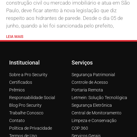
construção civil ou mercado imobiliário e atua em São
Paulo, deve ficar atento à nova legislação que diz
respeito aos hidrantes de parede. Desde o dia 05 de
junho, quando a lei foi sancionada pelo prefeito,
LEIA MAIS
Institucional
Serviços
Sobre a Pro Security
Segurança Patrimonial
Certificados
Controle de Acesso
Prêmios
Portaria Remota
Responsabilidade Social
Letmein: Solução Tecnológica
Blog Pro Security
Segurança Eletrônica
Trabalhe Conosco
Central de Monitoramento
Contato
Limpeza e Conservação
Política de Privacidade
COP 360
Termos de Uso
Serviços Gerais