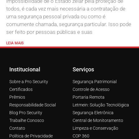
impossibilidade de o Estado zelar pela proteção de
todos, é cada vez mais necessária a contratação de
uma segurança pessoal privada ou como é
comumente chamada, segurança particular. Isso pode
ser feito por pessoas públicas e suas
LEIA MAIS
Institucional
Serviços
Sobre a Pro Security
Segurança Patrimonial
Certificados
Controle de Acesso
Prêmios
Portaria Remota
Responsabilidade Social
Letmein: Solução Tecnológica
Blog Pro Security
Segurança Eletrônica
Trabalhe Conosco
Central de Monitoramento
Contato
Limpeza e Conservação
Política de Privacidade
COP 360