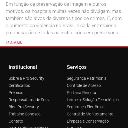
Em função da preservação de imagem e outros
motivos, os hospitais muitas vezes não divulgam, mas
também são alvos de diversos tipos de crimes. E, com
o aumento da violência no Brasil, é cada vez maior a
preocupação de todas as instituições em preservar a
LEIA MAIS
Institucional
Serviços
Sobre a Pro Security
Segurança Patrimonial
Certificados
Controle de Acesso
Prêmios
Portaria Remota
Responsabilidade Social
Letmein: Solução Tecnológica
Blog Pro Security
Segurança Eletrônica
Trabalhe Conosco
Central de Monitoramento
Contato
Limpeza e Conservação