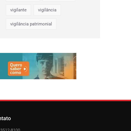
vigilante
vigilância
vigilância patrimonial
ntato
) 3512-8100