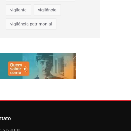
vigilante
vigilância
vigilância patrimonial
ntato
) 3512-8100