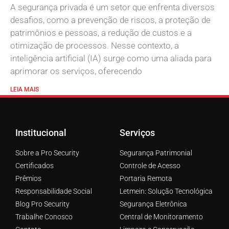
A segurança privada é um setor que enfrenta diversos
desafios, como a prevenção de riscos, a proteção de
patrimônios e pessoas, a redução de custos e a
otimização de processos. Nesse contexto, a
inteligência artificial (IA) surge como uma aliada para
aprimorar os serviços, oferecendo
LEIA MAIS
Institucional
Serviços
Sobre a Pro Security
Segurança Patrimonial
Certificados
Controle de Acesso
Prêmios
Portaria Remota
Responsabilidade Social
Letmein: Solução Tecnológica
Blog Pro Security
Segurança Eletrônica
Trabalhe Conosco
Central de Monitoramento