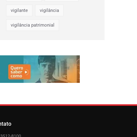
vigilante
vigilância
vigilância patrimonial
ntato
) 3512-8100