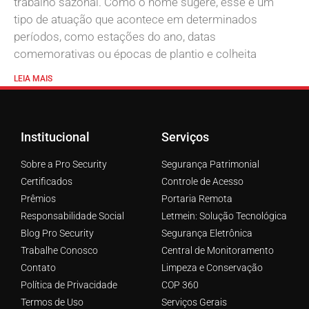
trabalho sazonal. Como o nome sugere, esse é um
tipo de atuação que acontece em determinados
períodos, como estações do ano, datas
comemorativas ou épocas de plantio e colheita
LEIA MAIS
Institucional
Serviços
Sobre a Pro Security
Segurança Patrimonial
Certificados
Controle de Acesso
Prêmios
Portaria Remota
Responsabilidade Social
Letmein: Solução Tecnológica
Blog Pro Security
Segurança Eletrônica
Trabalhe Conosco
Central de Monitoramento
Contato
Limpeza e Conservação
Política de Privacidade
COP 360
Termos de Uso
Serviços Gerais