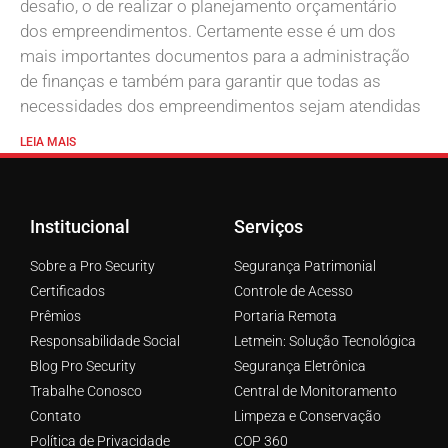
desafio, o de realizar o planejamento orçamentário
dos empreendimentos. Certamente esse é um dos
mais importantes documentos para a administração
de finanças e também para garantir que todas as
necessidades dos empreendimentos sejam atendidas
LEIA MAIS
Institucional
Serviços
Sobre a Pro Security
Segurança Patrimonial
Certificados
Controle de Acesso
Prêmios
Portaria Remota
Responsabilidade Social
Letmein: Solução Tecnológica
Blog Pro Security
Segurança Eletrônica
Trabalhe Conosco
Central de Monitoramento
Contato
Limpeza e Conservação
Política de Privacidade
COP 360