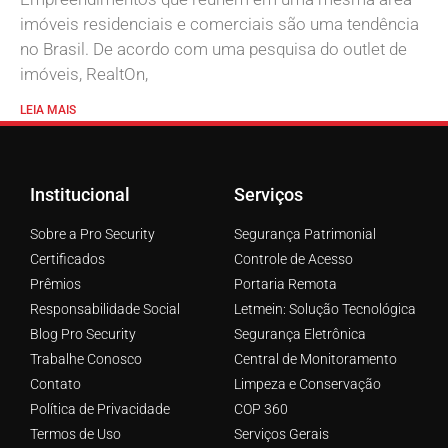
imóveis residenciais e comerciais são uma tendência
no Brasil. De acordo com uma pesquisa do outlet de
imóveis, RealtOn,
LEIA MAIS
Institucional
Serviços
Sobre a Pro Security
Segurança Patrimonial
Certificados
Controle de Acesso
Prêmios
Portaria Remota
Responsabilidade Social
Letmein: Solução Tecnológica
Blog Pro Security
Segurança Eletrônica
Trabalhe Conosco
Central de Monitoramento
Contato
Limpeza e Conservação
Política de Privacidade
COP 360
Termos de Uso
Serviços Gerais