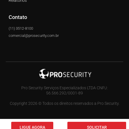
Relatórios
Contato
(11) 3512-8100
comercial@prosecurity.com.br
Pro Security Serviços Especializados LTDA CNPJ:
56.566.292/0001-89
Copyright 2026 © Todos os direitos reservados a Pro Security.
LIGUE AGORA
SOLICITAR