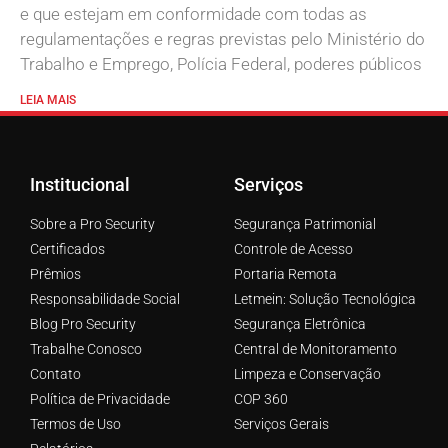
e que estejam em conformidade com todas as
regulamentações e regras previstas pelo Ministério do
Trabalho e Emprego, Polícia Federal, poderes públicos
LEIA MAIS
Institucional
Serviços
Sobre a Pro Security
Segurança Patrimonial
Certificados
Controle de Acesso
Prêmios
Portaria Remota
Responsabilidade Social
Letmein: Solução Tecnológica
Blog Pro Security
Segurança Eletrônica
Trabalhe Conosco
Central de Monitoramento
Contato
Limpeza e Conservação
Política de Privacidade
COP 360
Termos de Uso
Serviços Gerais