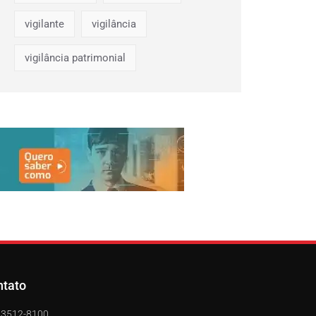
vigilante
vigilância
vigilância patrimonial
ntato
) 3512-8100