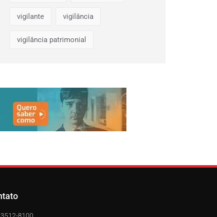
vigilante
vigilância
vigilância patrimonial
ntato
) 3512-8100