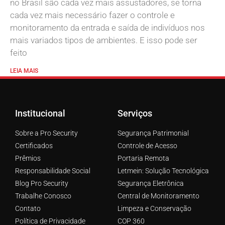
no Brasil são cada vez mais assustadores, se torna
cada vez mais necessário fazer o controle e
monitoramento da entrada e saída de indivíduos nos
mais variados tipos de ambientes. E isso pode ser
feito
LEIA MAIS
Institucional
Serviços
Sobre a Pro Security
Segurança Patrimonial
Certificados
Controle de Acesso
Prêmios
Portaria Remota
Responsabilidade Social
Letmein: Solução Tecnológica
Blog Pro Security
Segurança Eletrônica
Trabalhe Conosco
Central de Monitoramento
Contato
Limpeza e Conservação
Política de Privacidade
COP 360