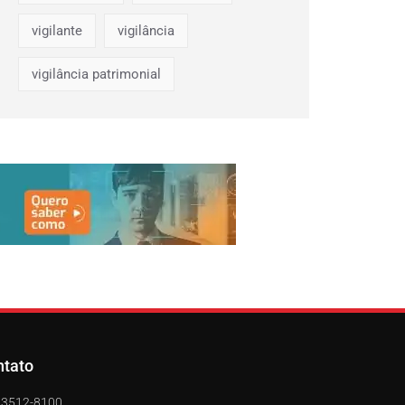
vigilante
vigilância
vigilância patrimonial
ntato
) 3512-8100