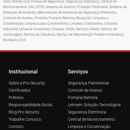
Cães
,
Ronda com Drones de Segurança,
Segurança Eletrônica
,
Central de
Monitoramento 24h
,
CFTV
,
Sistema de Alarme
,
Proteção Perimetral
,
Sistema de
Detecção de Incêndio
,
Manutenção de Sistemas de Segurança Eletrônica
,
Controle de Acesso
,
Portaria
,
Portaria Remota
,
Recepção
,
Limpeza e
Conservação
,
Limpeza para Condomínios
,
Limpeza Corporativa
,
Limpeza
Industrial
,
Limpeza Hospitalar
,
Limpeza Verde
,
Serviços Gerais
,
Serviço de
Jardinagem
,
Serviço de Zeladoria
,
Serviço de Manutenção Predial e Industrial
,
Bombeiro Civil
.
Institucional
Serviços
Sobre a Pro Security
Segurança Patrimonial
Certificados
Controle de Acesso
Prêmios
Portaria Remota
Responsabilidade Social
Letmein: Solução Tecnológica
Blog Pro Security
Segurança Eletrônica
Trabalhe Conosco
Central de Monitoramento
Contato
Limpeza e Conservação