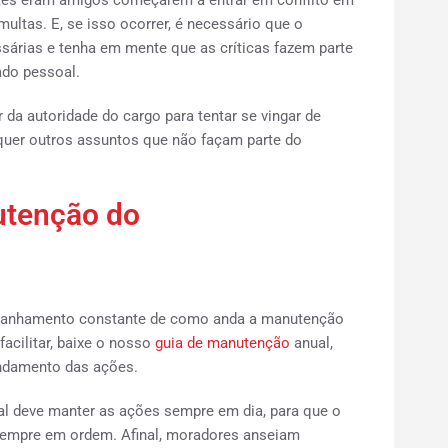
es eram amigos começarem a entrar em conflito em
ultas. E, se isso ocorrer, é necessário que o
essárias e tenha em mente que as críticas fazem parte
ado pessoal.
r da autoridade do cargo para tentar se vingar de
squer outros assuntos que não façam parte do
utenção do
ompanhamento constante de como anda a manutenção
cilitar, baixe o nosso
guia de manutenção
anual,
ndamento das ações.
 deve manter as ações sempre em dia, para que o
 sempre em ordem. Afinal, moradores anseiam