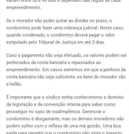
variam entre 30 e 90 dias e dependem das regras de cada
empreendimento.
Se o morador não puder quitar as dívidas no prazo, o
condomínio pode fazer uma cobrança judicial. Neste caso,
quando condenado, o condômino deverá pagar o valor
estipulado pelo Tribunal de Justiça em até 3 dias.
Caso o pagamento não seja efetuado, os valores podem ser
penhorados da conta bancária e repassados ao
empreendimento. Em casos extremos em que a penhora da
conta bancária não seja suficiente, os bens do morador vão
a leilão.
É importante que o síndico tenha conhecimento e domínio
da legislação e da convenção interna para saber como
prosseguir no caso de inadimplência. Gerenciar o
condomínio é desgastante, mas os demais moradores não
podem sofrer com o reflexo de uma má gestão. Uma boa
saída para garantir que o condomínio não sinta o impacto