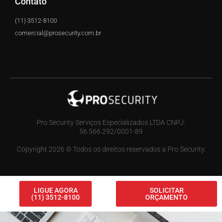
Contato
(11) 3512-8100
comercial@prosecurity.com.br
Pro Security Serviços Especializados LTDA CNPJ:
56.566.292/0001-89
Copyright 2026 © Todos os direitos reservados a Pro Security.
LIGUE AGORA
SOLICITAR
(11) 3512-8100
ORÇAMENTO