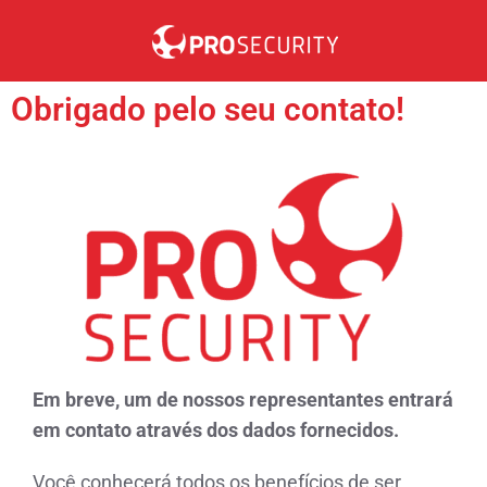
Sobre a Pro Security
Trabalhe Conosco
Obrigado pelo seu contato!
Em breve, um de nossos representantes entrará
em contato através dos dados fornecidos.
Você conhecerá todos os benefícios de ser