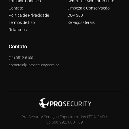
Trabalhe Conosco
Central de Monitoramento
Contato
Limpeza e Conservação
Política de Privacidade
COP 360
Termos de Uso
Serviços Gerais
Relatórios
Contato
(11) 3512-8100
comercial@prosecurity.com.br
Pro Security Serviços Especializados LTDA CNPJ:
56.566.292/0001-89